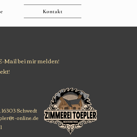
te
Kontakt
 E-Mail bei mir melden!
ekt!
, 16303 Schwedt
ler@t-online.de
1