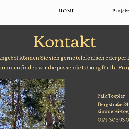
HOME
Projek
Kontakt
Angebot können Sie sich gerne telefonisch oder per
ammen finden wir die passende Lösung für Ihr Proj
Falk Toepler
Bergstraße 24
zimmerei-toep
0174-306 93 0