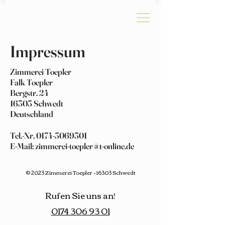
Impressum
Zimmerei Toepler
Falk Toepler
Bergstr. 24
16303 Schwedt
Deutschland
Tel.-Nr.
0174-3069301
E-Mail:
zimmerei-toepler@t-online.de
© 2023 Zimmerei Toepler - 16303 Schwedt
Rufen Sie uns an!
0174 306 93 01